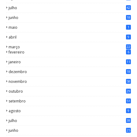
julho
42
junho
18
maio
1
abril
9
março
22
fevereiro
6
janeiro
11
dezembro
18
novembro
58
outubro
29
setembro
51
agosto
9
julho
38
junho
25