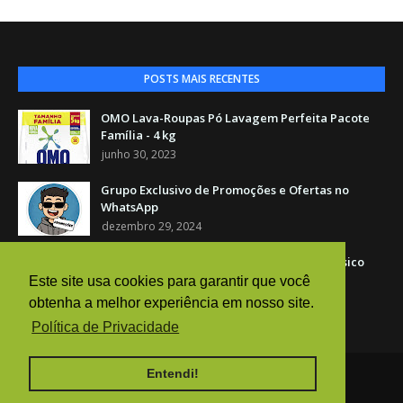
POSTS MAIS RECENTES
OMO Lava-Roupas Pó Lavagem Perfeita Pacote
Família - 4 kg
junho 30, 2023
Grupo Exclusivo de Promoções e Ofertas no
WhatsApp
dezembro 29, 2024
América Café Torrado E Moído Vácuo Clássico
500 G
Este site usa cookies para garantir que você
novembro 04, 2024
obtenha a melhor experiência em nosso site.
Política de Privacidade
Entendi!
Início
Sobre Nós
Contato