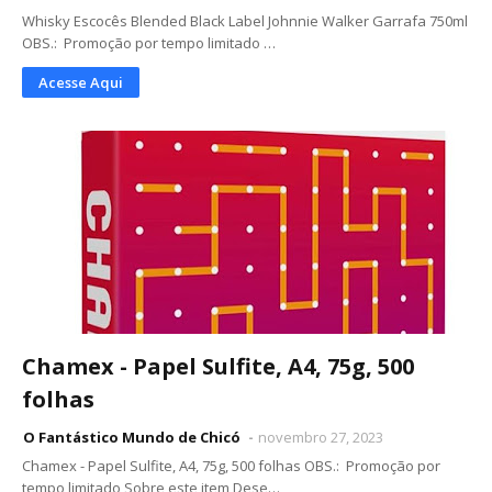
Whisky Escocês Blended Black Label Johnnie Walker Garrafa 750ml
OBS.: Promoção por tempo limitado …
Acesse Aqui
Chamex - Papel Sulfite, A4, 75g, 500
folhas
O Fantástico Mundo de Chicó
novembro 27, 2023
Chamex - Papel Sulfite, A4, 75g, 500 folhas OBS.: Promoção por
tempo limitado Sobre este item Dese…