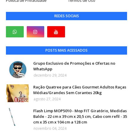
Política de Privacidade
Termos de Uso
REDES SOCIAIS
POSTS MAIS ACESSADOS
Grupo Exclusivo de Promoções e Ofertas no
WhatsApp
dezembro 29, 2024
Ração Quatree para Cães Gourmet Adultos Raças
Médias/Grandes Sem Corantes 20kg
agosto 27, 2024
Flash Limp MOP5010 - Mop FIT Giratório, Medidas
Balde - 22 cm x 39 cm x 20,5 cm, Cabo com refil - 35
cm x 35 cm x 104 cm a 128 cm
novembro 04, 2024