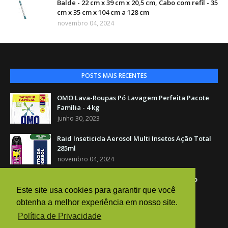
Balde - 22 cm x 39 cm x 20,5 cm, Cabo com refil - 35
cm x 35 cm x 104 cm a 128 cm
novembro 04, 2024
POSTS MAIS RECENTES
OMO Lava-Roupas Pó Lavagem Perfeita Pacote
Família - 4 kg
junho 30, 2023
Raid Inseticida Aerosol Multi Insetos Ação Total
285ml
novembro 04, 2024
Grupo Exclusivo de Promoções e Ofertas no
WhatsApp
Este site usa cookies para garantir que você
dezembro 29, 2024
obtenha a melhor experiência em nosso site.
Política de Privacidade