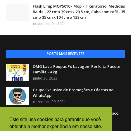
Flash Limp MOP5010 - Mop FIT Giratório, Medidas
Balde - 22 cm x 39 cm x 20,5 cm, Cabo com refil - 35
cm x 35 cm x 104 cm a 128 cm
novembro 04, 2024
POSTS MAIS RECENTES
OMO Lava-Roupas Pó Lavagem Perfeita Pacote
Família - 4 kg
junho 30, 2023
Grupo Exclusivo de Promoções e Ofertas no
WhatsApp
dezembro 29, 2024
América Café Torrado E Moído Vácuo Clássico
500 G
Este site usa cookies para garantir que você
novembro 04, 2024
obtenha a melhor experiência em nosso site.