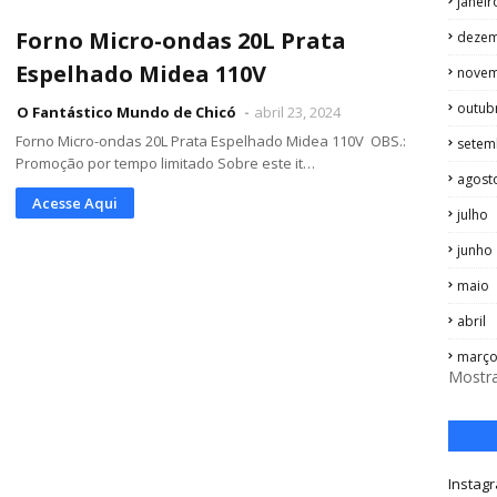
janeir
Forno Micro-ondas 20L Prata
deze
Espelhado Midea 110V ‎
nove
outub
O Fantástico Mundo de Chicó
abril 23, 2024
Forno Micro-ondas 20L Prata Espelhado Midea 110V ‎ OBS.:
setem
Promoção por tempo limitado Sobre este it…
agost
Acesse Aqui
julho
junho
maio
abril
març
Mostra
Instag