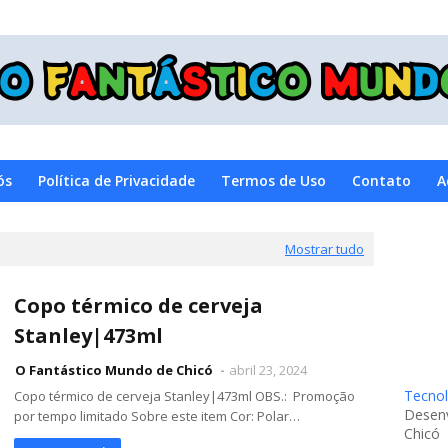
ós
Política de Privacidade
Termos de Uso
Contato
A
Mostrar tudo
Copo térmico de cerveja
Stanley|473ml
O Fantástico Mundo de Chicó
abril 23, 2024
Tecnol
Copo térmico de cerveja Stanley|473ml OBS.: Promoção
Desenv
por tempo limitado Sobre este item Cor: Polar…
Chicó