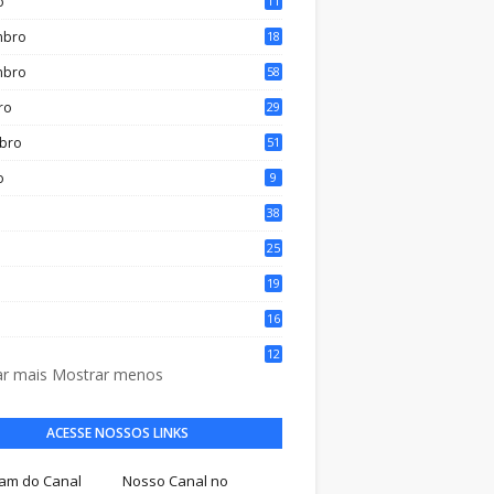
o
11
mbro
18
mbro
58
ro
29
bro
51
o
9
38
25
19
16
o
12
r mais
Mostrar menos
ACESSE NOSSOS LINKS
ram do Canal
Nosso Canal no