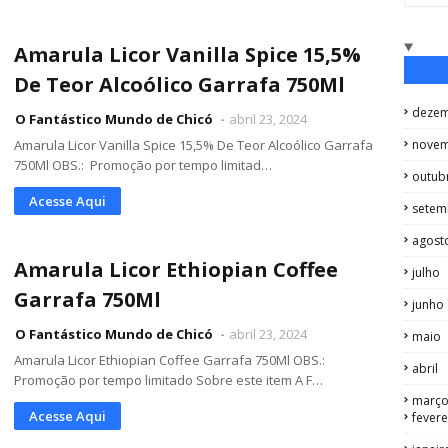
Amarula Licor Vanilla Spice 15,5%
De Teor Alcoólico Garrafa 750Ml
deze
O Fantástico Mundo de Chicó
abril 23, 2024
Amarula Licor Vanilla Spice 15,5% De Teor Alcoólico Garrafa
nove
750Ml OBS.: Promoção por tempo limitad…
outub
Acesse Aqui
setem
agost
Amarula Licor Ethiopian Coffee
julho
Garrafa 750Ml
junho
O Fantástico Mundo de Chicó
abril 23, 2024
maio
Amarula Licor Ethiopian Coffee Garrafa 750Ml OBS.:
abril
Promoção por tempo limitado Sobre este item A F…
març
Acesse Aqui
fevere