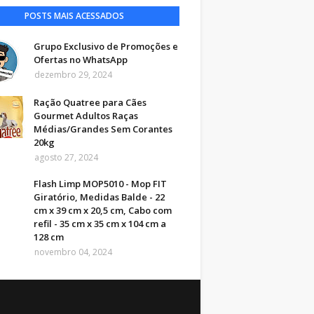
POSTS MAIS ACESSADOS
Grupo Exclusivo de Promoções e
Ofertas no WhatsApp
dezembro 29, 2024
Ração Quatree para Cães
Gourmet Adultos Raças
Médias/Grandes Sem Corantes
20kg
agosto 27, 2024
Flash Limp MOP5010 - Mop FIT
Giratório, Medidas Balde - 22
cm x 39 cm x 20,5 cm, Cabo com
refil - 35 cm x 35 cm x 104 cm a
128 cm
novembro 04, 2024