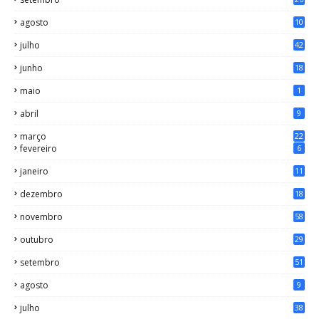
agosto
10
julho
42
junho
18
maio
1
abril
9
março
22
fevereiro
6
janeiro
11
dezembro
18
novembro
58
outubro
29
setembro
51
agosto
9
julho
38