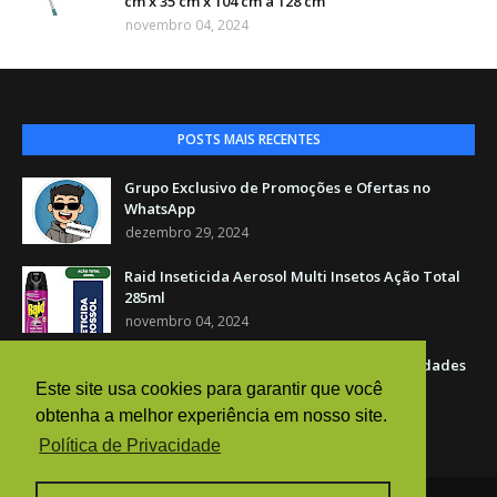
cm x 35 cm x 104 cm a 128 cm
novembro 04, 2024
POSTS MAIS RECENTES
Grupo Exclusivo de Promoções e Ofertas no
WhatsApp
dezembro 29, 2024
Raid Inseticida Aerosol Multi Insetos Ação Total
285ml
novembro 04, 2024
Raid, Repelente Líquido Elétrico com 3 unidades
novembro 04, 2024
Este site usa cookies para garantir que você
obtenha a melhor experiência em nosso site.
Política de Privacidade