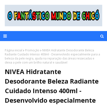
Página inicial
Promoção
NIVEA Hidratante Desodorante Beleza
Radiante Cuidado Intenso 400ml - Desenvolvido especialmente para a
beleza da pele negra, ajuda na reparação das áreas ressecadas e
deixa a pele com um brilho natural e saudável
NIVEA Hidratante
Desodorante Beleza Radiante
Cuidado Intenso 400ml -
Desenvolvido especialmente