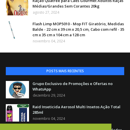
Ração Quatree para Cães Gourmet Adultos Raças
Médias/Grandes Sem Corantes 20kg
agosto 27, 2024
Flash Limp MOP5010 - Mop FIT Giratório, Medidas
Balde - 22 cm x 39 cm x 20,5 cm, Cabo com refil - 35
cm x 35 cm x 104 cm a 128 cm
novembro 04, 2024
POSTS MAIS RECENTES
Grupo Exclusivo de Promoções e Ofertas no
WhatsApp
dezembro 29, 2024
Raid Inseticida Aerosol Multi Insetos Ação Total
285ml
novembro 04, 2024