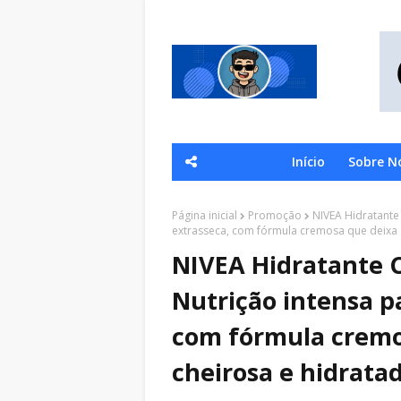
Início
Sobre N
Página inicial
Promoção
NIVEA Hidratante 
extrasseca, com fórmula cremosa que deixa a
NIVEA Hidratante C
Nutrição intensa pa
com fórmula cremos
cheirosa e hidratad