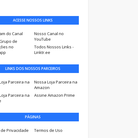
ACESSE NOSSOS LINKS
ram do Canal
Nosso Canal no
YouTube
Grupo de
ões no
Todos Nossos Links -
app
Linktr.ee
LINKS DOS NOSSOS PARCEIROS
Loja Parceira na
Nossa Loja Parceira na
u
Amazon
Loja Parceira na
Assine Amazon Prime
e
PÁGINAS
a de Privacidade
Termos de Uso