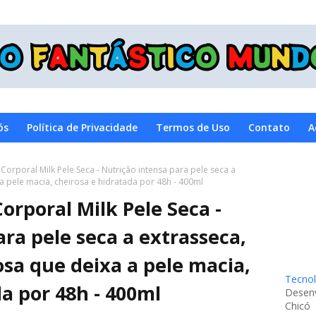
ós
Política de Privacidade
Termos de Uso
Contato
A
Corporal Milk Pele Seca - Nutrição intensa para pele seca a
 pele macia, cheirosa e hidratada por 48h - 400ml
orporal Milk Pele Seca -
ra pele seca a extrasseca,
a que deixa a pele macia,
Tecnol
a por 48h - 400ml
Desenv
Chicó