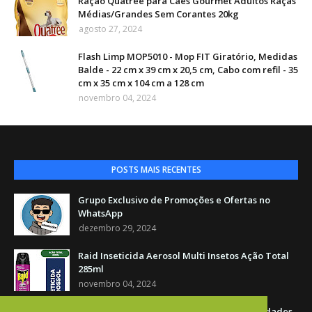
Ração Quatree para Cães Gourmet Adultos Raças
Médias/Grandes Sem Corantes 20kg
agosto 27, 2024
Flash Limp MOP5010 - Mop FIT Giratório, Medidas
Balde - 22 cm x 39 cm x 20,5 cm, Cabo com refil - 35
cm x 35 cm x 104 cm a 128 cm
novembro 04, 2024
POSTS MAIS RECENTES
Grupo Exclusivo de Promoções e Ofertas no
WhatsApp
dezembro 29, 2024
Raid Inseticida Aerosol Multi Insetos Ação Total
285ml
novembro 04, 2024
Raid, Repelente Líquido Elétrico com 3 unidades